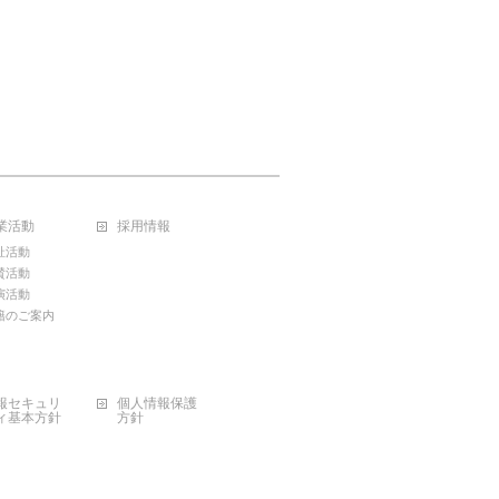
業活動
採用情報
祉活動
賛活動
演活動
籍のご案内
報セキュリ
個人情報保護
ィ基本方針
方針