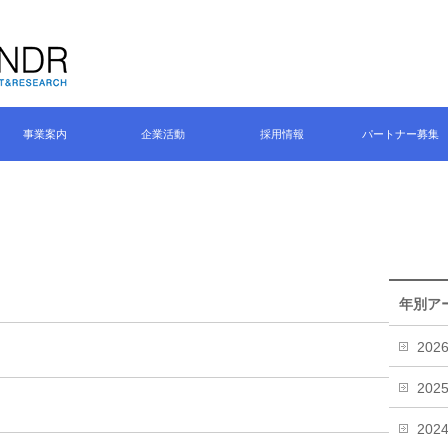
事業案内
企業活動
採用情報
パートナー募集
年別ア
202
202
202