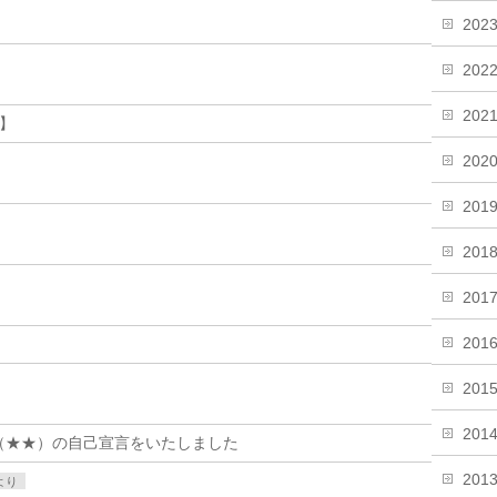
202
202
202
】
202
201
201
201
201
201
201
TION（★★）の自己宣言をいたしました
201
より