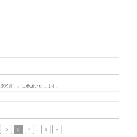
(東京/9月）』に参加いたします。
2
3
4
…
6
»