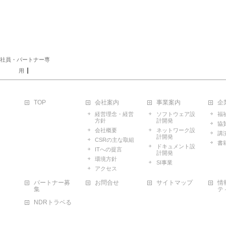
社員・パートナー専
用
TOP
会社案内
事業案内
企
経営理念・経営
ソフトウェア設
福
方針
計開発
協
会社概要
ネットワーク設
講
計開発
CSRの主な取組
書
ドキュメント設
ITへの提言
計開発
環境方針
SI事業
アクセス
パートナー募
お問合せ
サイトマップ
情
集
テ
NDRトラベる