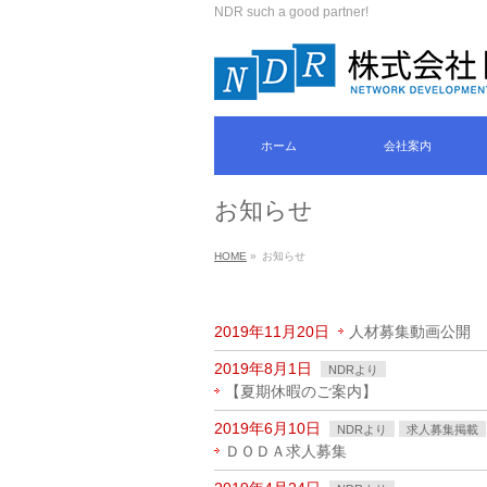
NDR such a good partner!
ホーム
会社案内
お知らせ
HOME
»
お知らせ
2019年11月20日
人材募集動画公開
2019年8月1日
NDRより
【夏期休暇のご案内】
2019年6月10日
NDRより
求人募集掲載
ＤＯＤＡ求人募集