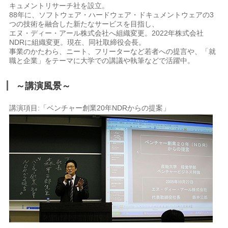
キュメントリサーチ社を設立。
88年に、ソフトウェア・ハードウェア・ドキュメントウェアの3
つの技術を融合した新たなサービスを目指し、
エヌ・ディー・アール株式会社へ組織変更。2022年株式会社
NDRに組織変更。現在、同社取締役会長。
事業のかたわら、ニート、フリーターなど若者への提言や、「就
職と企業」をテーマに大学での講議や執筆などで活躍中。
～講演風景～
講演項目:「ベンチャー創業20年NDRからの提案」