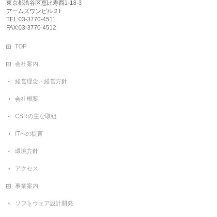
東京都渋谷区恵比寿西1-18-3
アームズワンビル２F
TEL:03-3770-4511
FAX:03-3770-4512
TOP
会社案内
経営理念・経営方針
会社概要
CSRの主な取組
ITへの提言
環境方針
アクセス
事業案内
ソフトウェア設計開発