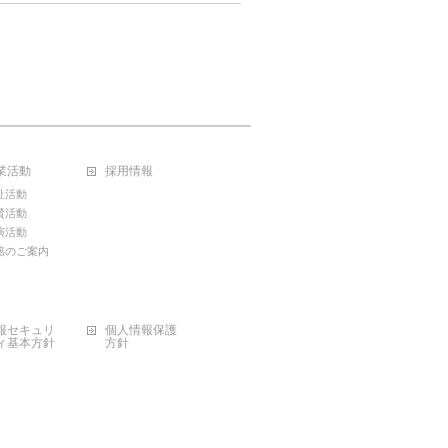
業活動
採用情報
祉活動
賛活動
演活動
籍のご案内
報セキュリ
個人情報保護
ィ基本方針
方針