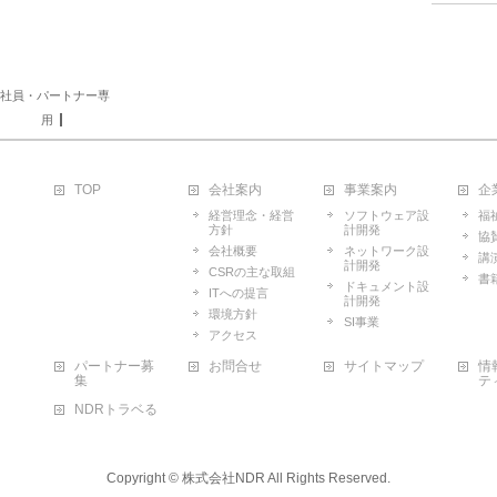
社員・パートナー専
用
TOP
会社案内
事業案内
企
経営理念・経営
ソフトウェア設
福
方針
計開発
協
会社概要
ネットワーク設
講
計開発
CSRの主な取組
書
ドキュメント設
ITへの提言
計開発
環境方針
SI事業
アクセス
パートナー募
お問合せ
サイトマップ
情
集
テ
NDRトラベる
Copyright ©
株式会社NDR
All Rights Reserved.