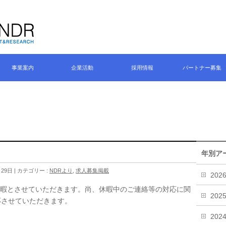
事業案内
企業活動
採用情報
パートナー募集
】
年別ア
月29日
カテゴリー :
NDRより
,
求人募集掲載
202
期休暇とさせていただきます。尚、休暇中のご連絡等の対応に関
202
応させていただきます。
202