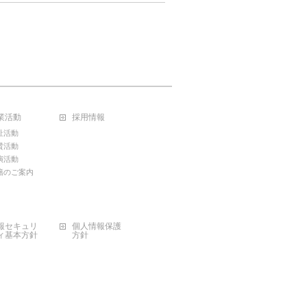
業活動
採用情報
祉活動
賛活動
演活動
籍のご案内
報セキュリ
個人情報保護
ィ基本方針
方針