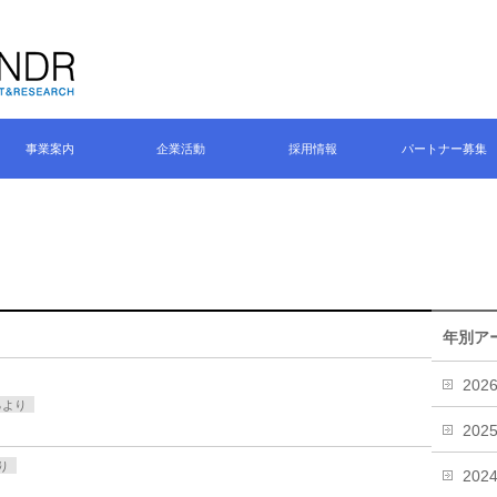
事業案内
企業活動
採用情報
パートナー募集
年別ア
202
るより
202
り
202