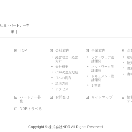
社員・パートナー専
用
TOP
会社案内
事業案内
企
経営理念・経営
ソフトウェア設
福
方針
計開発
協
会社概要
ネットワーク設
講
計開発
CSRの主な取組
書
ドキュメント設
ITへの提言
計開発
環境方針
SI事業
アクセス
パートナー募
お問合せ
サイトマップ
情
集
テ
NDRトラベる
Copyright ©
株式会社NDR
All Rights Reserved.